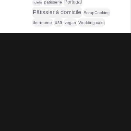
Portugal
patisserie
nutella
Pâtissier à domicile
ScrapCooking
usa
thermomix
vegan
Wedding cake