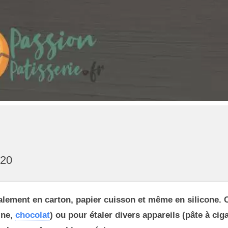
020
ralement en carton, papier cuisson et même en silicone. C
ine,
chocolat
) ou pour étaler divers appareils (pâte à ciga