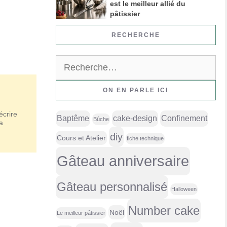
est le meilleur allié du
pâtissier
RECHERCHE
Rechercher :
ON EN PARLE ICI
écrire
Baptême
cake-design
Confinement
Bûche
a
diy
Cours et Atelier
fiche technique
Gâteau anniversaire
Gâteau personnalisé
Halloween
Number cake
Noël
Le meilleur pâtissier