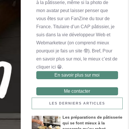
à la pâtisserie, même si la photo de
mon avatar peut laisser penser que
vous êtes sur un FanZine du tour de
France. Titulaire d’un CAP pâtissier, je
Financier noix de pécan et chocolat au lait
suis dans la vie développeur Web et
En savoir plus
Webmarketeur (on comprend mieux
pourquoi je fais un site 🤓). Bref, Pour
en savoir plus sur moi, le mieux c’est de
cliquer ici 😁.
En savoir plus sur moi
Me contacter
LES DERNIERS ARTICLES
Les préparations de pâtisserie
qui se font mieux à la
casserole qu’au robot