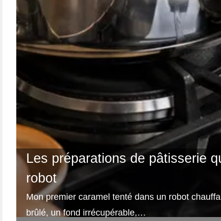
Les préparations de pâtisserie q
robot
Mon premier caramel tenté dans un robot chauffa
brûlé, un fond irrécupérable,…