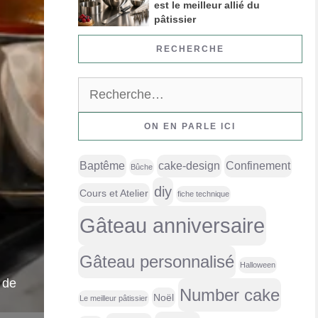
est le meilleur allié du
pâtissier
RECHERCHE
Rechercher :
ON EN PARLE ICI
Baptême
cake-design
Confinement
Bûche
diy
Cours et Atelier
fiche technique
Gâteau anniversaire
Gâteau personnalisé
Halloween
 de
Number cake
Noël
Le meilleur pâtissier