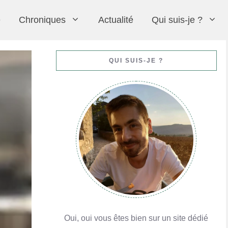
e
Chroniques
Actualité
Qui suis-je ?
Moelleux au chocolat (comme au restaurant)
Crème chiboust
Praluline
Formation avec MyGatô à Lyon pour le CAP
QUI SUIS-JE ?
En savoir plus
En savoir plus
En savoir plus
En savoir plus
Oui, oui vous êtes bien sur un site dédié