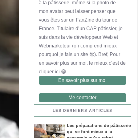
à la pâtisserie, même si la photo de
Yaourt maison
Crème pâtissière
Queijadas de Vila Franca do Campo
mon avatar peut laisser penser que
En savoir plus
En savoir plus
En savoir plus
vous êtes sur un FanZine du tour de
France. Titulaire d’un CAP pâtissier, je
suis dans la vie développeur Web et
Webmarketeur (on comprend mieux
pourquoi je fais un site 🤓). Bref, Pour
en savoir plus sur moi, le mieux c’est de
cliquer ici 😁.
En savoir plus sur moi
Me contacter
LES DERNIERS ARTICLES
Financier noix de pécan et chocolat au lait
En savoir plus
Les préparations de pâtisserie
qui se font mieux à la
casserole qu’au robot