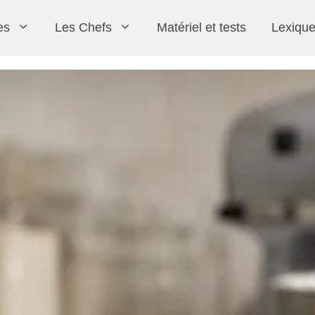
es
Les Chefs
Matériel et tests
Lexiqu
Christophe Felder
Entremets
Crèmes
Inserts et Garnitures
Les classiques
Frédéric Bau