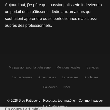
Aujourd’hui, j’espère que passionpatisserie.fr deviendra
un portail de la pâtisserie, dédié aux amateurs qui
souhaitent apprendre ou se perfectionner, mais aussi
auprès des professionnels.
Ma passion pour la patisserie
Mentions légales
Services
Contactez-moi
Américaines
Ecossaises
Anglaises
Halloween
Noël
© 2026 Blog Patisserie - Recettes, test matériel - Comment passer
CAP patisserie
•
En cours (
< 1
min) :