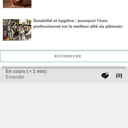
Durabilité et hygiène : pourquoi l’inox
professionnel est le meilleur allié du pâtissier
RECHERCHE
En cours (
< 1
min) :
(0)
Rechercher :
Emonder
ON EN PARLE ICI