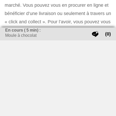
marché. Vous pouvez vous en procurer en ligne et
bénéficier d’une livraison ou seulement à travers un
« click and collect ». Pour l’avoir, vous pouvez vous
rendre entre autres sur les sites suivants :
En cours (
5
min) :
(0)
Moule à chocolat
Menuisier du Chef ;
Cdiscount ;
Cuisineaddict ;
Cerf Dellier ;
Sur ces sites, vous verrez des moules à chocolat
de toutes formes et de diverses tailles. Ils vous
proposent un vaste choix de moule pour travailler
vos chocolats à vos loisirs.