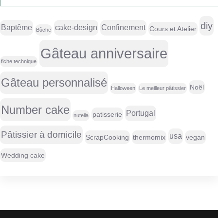
diy
Baptême
cake-design
Confinement
Cours et Atelier
Bûche
Gâteau anniversaire
fiche technique
Gâteau personnalisé
Noël
Halloween
Le meilleur pâtissier
Number cake
Portugal
patisserie
nutella
Pâtissier à domicile
usa
ScrapCooking
thermomix
vegan
Wedding cake