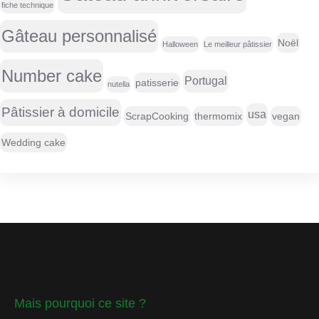
fiche technique
Gâteau personnalisé
Noël
Halloween
Le meilleur pâtissier
Number cake
Portugal
patisserie
nutella
Pâtissier à domicile
usa
ScrapCooking
thermomix
vegan
Wedding cake
Mais pourquoi ce site ?