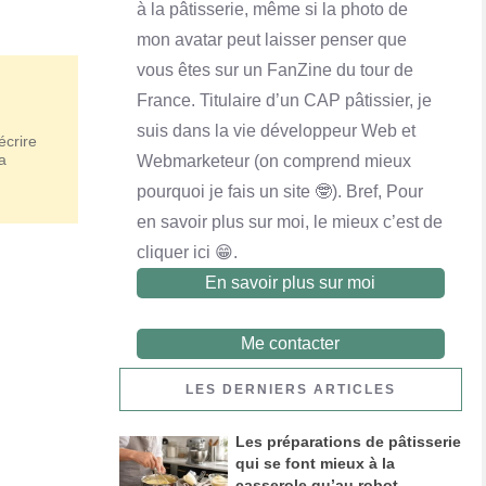
à la pâtisserie, même si la photo de
mon avatar peut laisser penser que
vous êtes sur un FanZine du tour de
France. Titulaire d’un CAP pâtissier, je
Financier noix de pécan et chocolat au lait
suis dans la vie développeur Web et
écrire
En savoir plus
a
Webmarketeur (on comprend mieux
pourquoi je fais un site 🤓). Bref, Pour
en savoir plus sur moi, le mieux c’est de
cliquer ici 😁.
En savoir plus sur moi
Me contacter
LES DERNIERS ARTICLES
Les préparations de pâtisserie
qui se font mieux à la
casserole qu’au robot