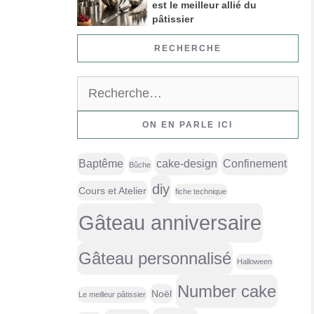
est le meilleur allié du
pâtissier
RECHERCHE
Rechercher :
ON EN PARLE ICI
Baptême
cake-design
Confinement
Bûche
diy
Cours et Atelier
fiche technique
Gâteau anniversaire
Gâteau personnalisé
Halloween
Number cake
Noël
Le meilleur pâtissier