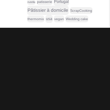
Portugal
patisserie
nutella
Pâtissier à domicile
ScrapCooking
usa
thermomix
vegan
Wedding cake