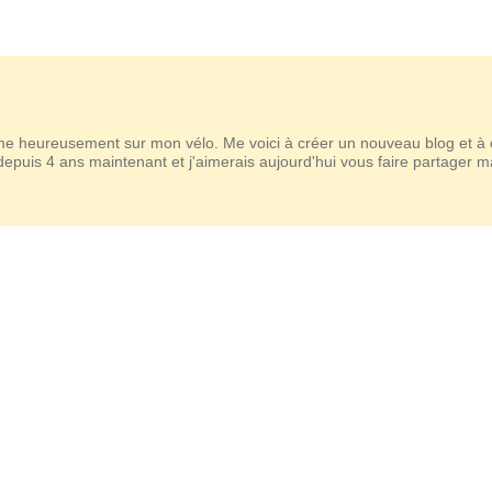
 heureusement sur mon vélo. Me voici à créer un nouveau blog et à 
 depuis 4 ans maintenant et j'aimerais aujourd'hui vous faire partager m
.
Maison Pralus
Mousses
Pierre Hermé