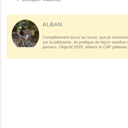
ALBAN
Complètement accro au sucre, que je consomme
sur la pâtisserie. Je pratique de façon assidue
passion. Objectif 2020, obtenir le CAP pâtissier
Gaston Lenôtre
Viennoiserie
Les pâtes
Maison Bernachon
Meringues
Marie-Antoine Carême
Philippe Conticini