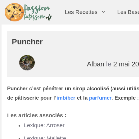
Les Recettes
Les Bas
Puncher
Alban
le
2 mai 2
CAP pâtisserie
Cédric Grolet
Techniques
Diététique
Biscuits / Gâteaux secs
Pâtisserie du monde
Christophe Adam
Biscuits
Puncher c’est pénétrer un sirop alcoolisé (aussi utili
de pâtisserie pour l’
imbiber
et la
parfumer
. Exemple :
Les articles associés :
Lexique: Arroser
Lexique: Mallette
Christophe Michalak
Fête et occasion
Décors
Gâteau individuel
Dominique Ansel
Glaçages