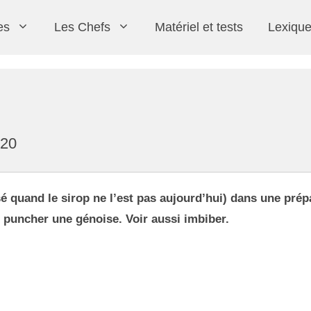
es
Les Chefs
Matériel et tests
Lexiqu
020
Christophe Felder
Entremets
Crèmes
sé quand le sirop ne l’est pas aujourd’hui) dans une prép
 puncher une génoise. Voir aussi imbiber.
Inserts et Garnitures
Les classiques
Frédéric Bau