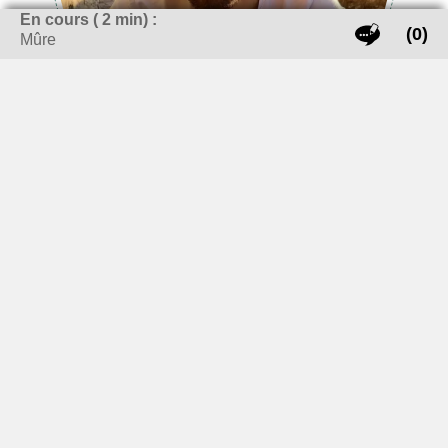
En cours (
2
min) :
(0)
Mûre
Oui, oui vous êtes bien sur un site dédié à la pâtisserie,
même si la photo de mon avatar peut laisser penser que
vous êtes sur un FanZine du tour de France. Titulaire d’un
CAP pâtissier, je suis dans la vie développeur Web et
Webmarketeur (on comprend mieux pourquoi je fais un
site 🤓). Bref, Pour en savoir plus sur moi, le mieux c’est de
cliquer ici 😁.
En savoir plus sur moi
Me contacter