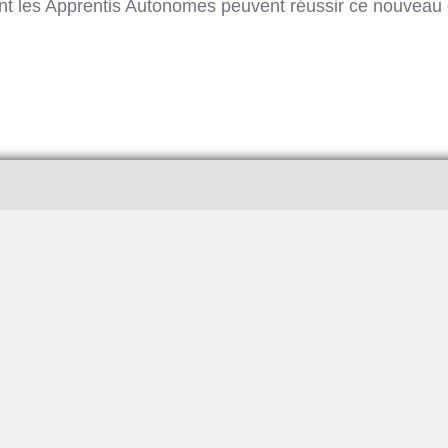
 les Apprentis Autonomes peuvent réussir ce nouveau d
 heureusement sur mon vélo. Me voici à créer un nouveau blog et à 
 depuis 4 ans maintenant et j'aimerais aujourd'hui vous faire partager m
.