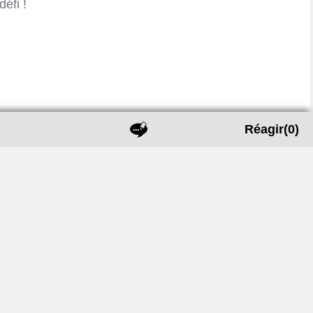
éfi !
Réagir
(0)
écrire
a