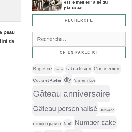
est le meilleur allié du
pâtissier
RECHERCHE
la peau
Rechercher :
fini de
ON EN PARLE ICI
Baptême
cake-design
Confinement
Bûche
diy
Cours et Atelier
fiche technique
Gâteau anniversaire
Gâteau personnalisé
Halloween
Number cake
Noël
Le meilleur pâtissier