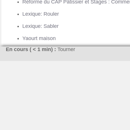
Réforme du CAP Pâtissier et Stages : Comment
Lexique: Rouler
Lexique: Sabler
Yaourt maison
En cours (
< 1
min) :
Tourner
ALBAN
Complètement accro au sucre, que je consomme
sur la pâtisserie. Je pratique de façon assidue
passion. Objectif 2020, obtenir le CAP pâtissier