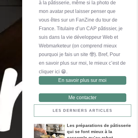
à la pâtisserie, même si la photo de
mon avatar peut laisser penser que
vous êtes sur un FanZine du tour de
France. Titulaire d’un CAP pâtissier, je
suis dans la vie développeur Web et
Webmarketeur (on comprend mieux
Financier noix de pécan et chocolat au lait
pourquoi je fais un site 🤓). Bref, Pour
En savoir plus
en savoir plus sur moi, le mieux c’est de
cliquer ici 😁.
En savoir plus sur moi
Me contacter
LES DERNIERS ARTICLES
Les préparations de pâtisserie
qui se font mieux à la
casserole qu’au robot