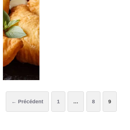
Navigation
← Précédent
1
…
8
9
des
articles