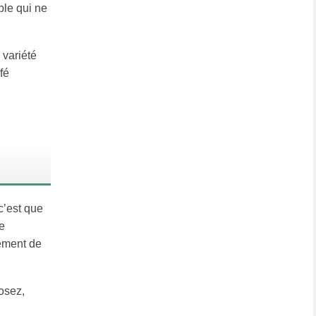
ble qui ne
 variété
fé
c’est que
e
lement de
osez,