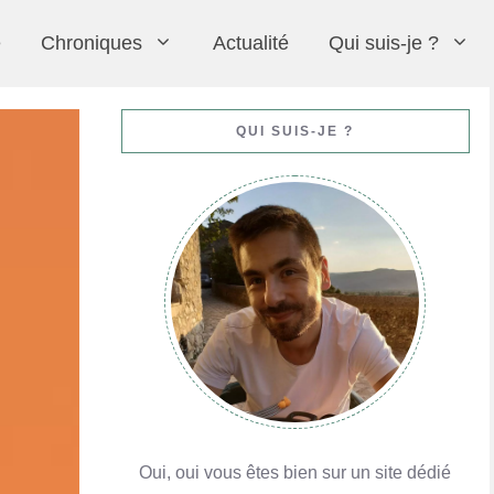
e
Chroniques
Actualité
Qui suis-je ?
Moelleux au chocolat (comme au restaurant)
Crème chiboust
Praluline
Formation avec MyGatô à Lyon pour le CAP
QUI SUIS-JE ?
En savoir plus
En savoir plus
En savoir plus
En savoir plus
Oui, oui vous êtes bien sur un site dédié