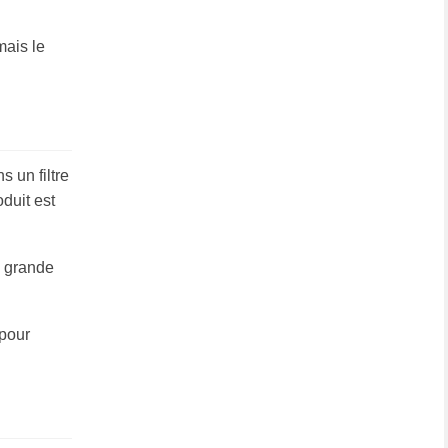
mais le
 un filtre
duit est
e grande
 pour