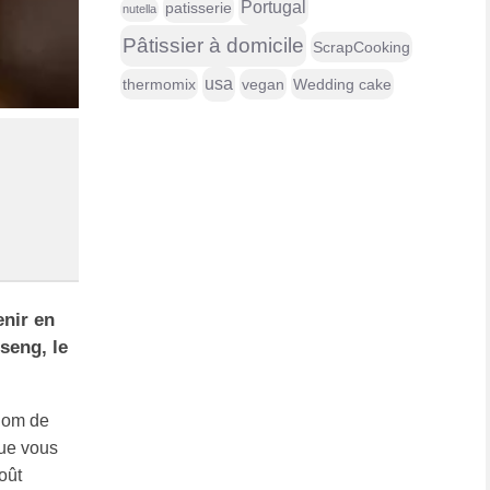
Portugal
patisserie
nutella
Pâtissier à domicile
ScrapCooking
usa
thermomix
vegan
Wedding cake
enir en
seng, le
 nom de
que vous
oût