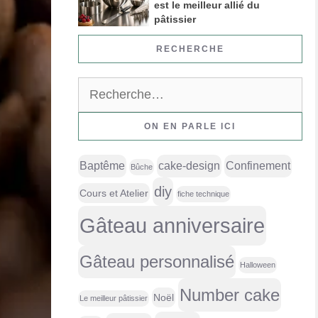
est le meilleur allié du
pâtissier
RECHERCHE
Rechercher :
ON EN PARLE ICI
Baptême
cake-design
Confinement
Bûche
diy
Cours et Atelier
fiche technique
Gâteau anniversaire
Gâteau personnalisé
Halloween
Number cake
Noël
Le meilleur pâtissier