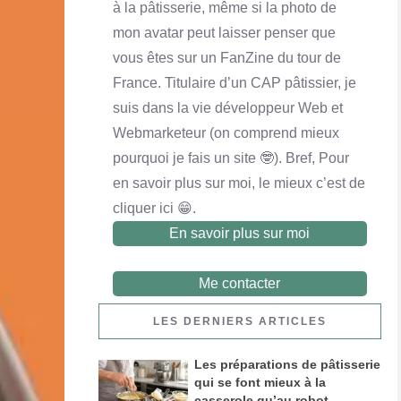
à la pâtisserie, même si la photo de
mon avatar peut laisser penser que
Yaourt maison
Crème pâtissière
Queijadas de Vila Franca do Campo
vous êtes sur un FanZine du tour de
En savoir plus
En savoir plus
En savoir plus
France. Titulaire d’un CAP pâtissier, je
suis dans la vie développeur Web et
Webmarketeur (on comprend mieux
pourquoi je fais un site 🤓). Bref, Pour
en savoir plus sur moi, le mieux c’est de
cliquer ici 😁.
En savoir plus sur moi
Me contacter
LES DERNIERS ARTICLES
Les préparations de pâtisserie
Financier noix de pécan et chocolat au lait
qui se font mieux à la
casserole qu’au robot