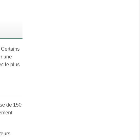
 Certains
er une
c le plus
ose de 150
lement
teurs