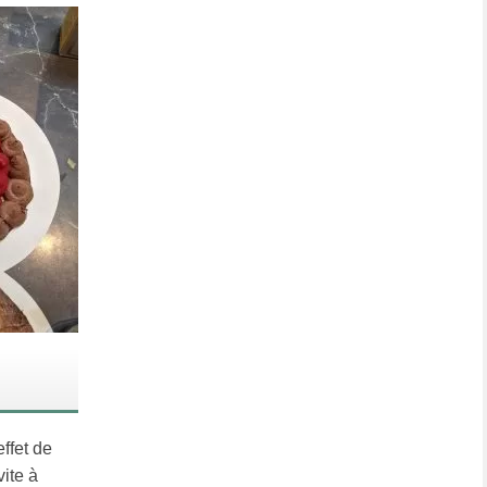
effet de
ite à