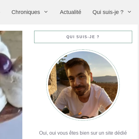
e
Chroniques
Actualité
Qui suis-je ?
Moelleux au chocolat (comme au restaurant)
Crème chiboust
Praluline
Formation avec MyGatô à Lyon pour le CAP
QUI SUIS-JE ?
En savoir plus
En savoir plus
En savoir plus
En savoir plus
Oui, oui vous êtes bien sur un site dédié