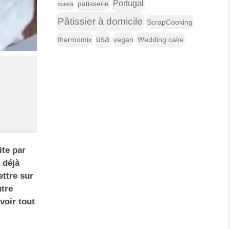
Portugal
patisserie
nutella
Pâtissier à domicile
ScrapCooking
usa
thermomix
vegan
Wedding cake
ite par
 déjà
ettre sur
utre
voir tout