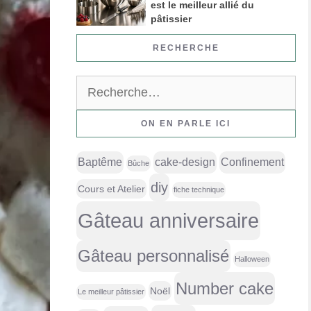
est le meilleur allié du
pâtissier
RECHERCHE
Rechercher :
ON EN PARLE ICI
Baptême
cake-design
Confinement
Bûche
diy
Cours et Atelier
fiche technique
Gâteau anniversaire
Gâteau personnalisé
Halloween
Number cake
Noël
Le meilleur pâtissier