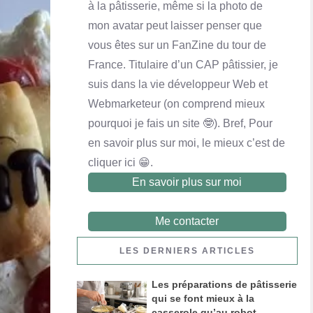
à la pâtisserie, même si la photo de
mon avatar peut laisser penser que
Yaourt maison
Crème pâtissière
Queijadas de Vila Franca do Campo
vous êtes sur un FanZine du tour de
En savoir plus
En savoir plus
En savoir plus
France. Titulaire d’un CAP pâtissier, je
suis dans la vie développeur Web et
Webmarketeur (on comprend mieux
pourquoi je fais un site 🤓). Bref, Pour
en savoir plus sur moi, le mieux c’est de
cliquer ici 😁.
En savoir plus sur moi
Me contacter
LES DERNIERS ARTICLES
Les préparations de pâtisserie
Financier noix de pécan et chocolat au lait
qui se font mieux à la
casserole qu’au robot