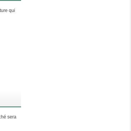
ture qui
oché sera