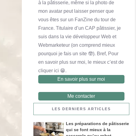
à la pâtisserie, même si la photo de
En savoir plus
En savoir plus
En savoir plus
mon avatar peut laisser penser que
vous êtes sur un FanZine du tour de
France. Titulaire d’un CAP pâtissier, je
suis dans la vie développeur Web et
Webmarketeur (on comprend mieux
pourquoi je fais un site 🤓). Bref, Pour
en savoir plus sur moi, le mieux c’est de
cliquer ici 😁.
En savoir plus sur moi
Me contacter
Financier noix de pécan et chocolat au lait
LES DERNIERS ARTICLES
En savoir plus
Les préparations de pâtisserie
qui se font mieux à la
casserole qu’au robot