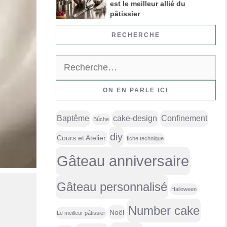
est le meilleur allié du
pâtissier
RECHERCHE
Rechercher :
ON EN PARLE ICI
Baptême
cake-design
Confinement
Bûche
diy
Cours et Atelier
fiche technique
Gâteau anniversaire
Gâteau personnalisé
Halloween
Number cake
Noël
Le meilleur pâtissier