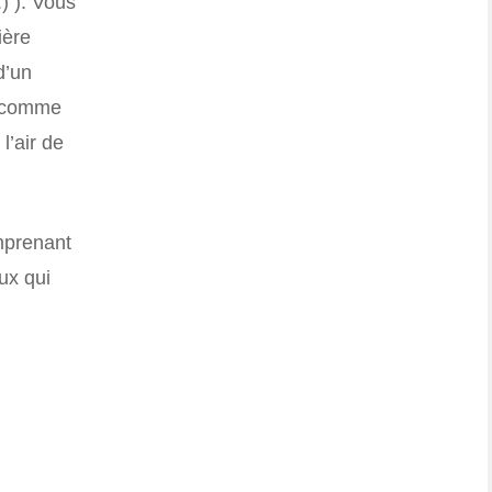
) ). Vous
ière
d’un
. comme
 l’air de
omprenant
ux qui