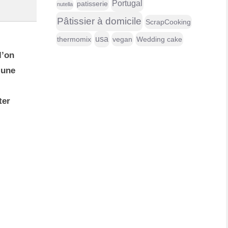
Portugal
patisserie
nutella
Pâtissier à domicile
ScrapCooking
usa
thermomix
vegan
Wedding cake
l’on
 une
ter