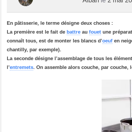
Alban
le
2 mai 2
En pâtisserie, le terme désigne deux choses :
La première
est le fait de
battre
au
fouet
une préparat
connaît tous, est de monter les blancs d’
oeuf
en neig
chantilly, par exemple).
La seconde
désigne l’assemblage de tous les élément
l’
entremets
. On assemble alors couche, par couche, l