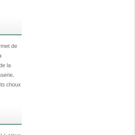
ermet de
a
de la
serie,
its choux