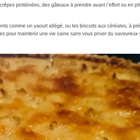
rêpes protéinées, des gâteaux à prendre avant l’effort ou en p
s comme un yaourt allégé, ou les biscuits aux céréales, à pré
ettes pour maintenir une vie saine sans vous priver du savoureux
Maison Pralus
Mousses
Pierre Hermé