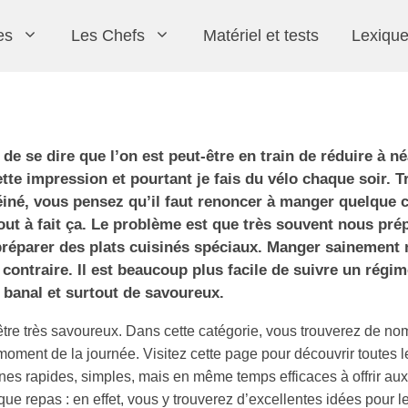
es
Les Chefs
Matériel et tests
Lexiqu
de se dire que l’on est peut-être en train de réduire à n
cette impression et pourtant je fais du vélo chaque soir. T
né, vous pensez qu’il faut renoncer à manger quelque 
tout à fait ça. Le problème est que très souvent nous pr
Christophe Felder
Entremets
Crèmes
préparer des plats cuisinés spéciaux. Manger sainement 
 contraire. Il est beaucoup plus facile de suivre un régim
 banal et surtout de savoureux.
 être très savoureux. Dans cette catégorie, vous trouverez de n
moment de la journée. Visitez cette page pour découvrir toutes l
nes rapides, simples, mais en même temps efficaces à offrir aux 
e repas : en effet, vous y trouverez d’excellentes idées pour le
Inserts et Garnitures
Les classiques
Frédéric Bau