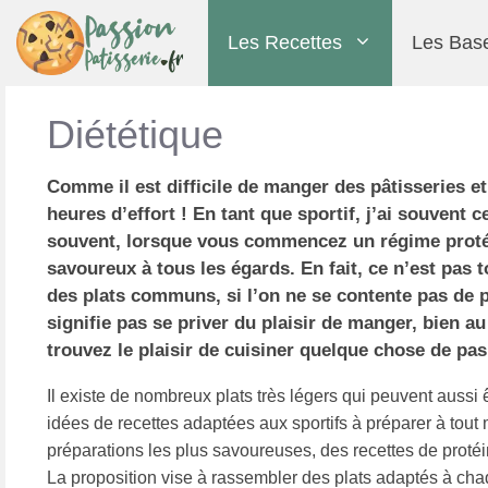
Les Recettes
Les Bas
Diététique
Comme il est difficile de manger des pâtisseries et 
heures d’effort ! En tant que sportif, j’ai souvent 
souvent, lorsque vous commencez un régime protéi
savoureux à tous les égards. En fait, ce n’est pas 
CAP pâtisserie
Cédric Grolet
Techniques
Diététique
Biscuits / Gâteaux secs
Pâtisserie du monde
Christophe Adam
Biscuits
des plats communs, si l’on ne se contente pas de 
signifie pas se priver du plaisir de manger, bien au
trouvez le plaisir de cuisiner quelque chose de pas
Il existe de nombreux plats très légers qui peuvent aussi
idées de recettes adaptées aux sportifs à préparer à tout 
préparations les plus savoureuses, des recettes de protéi
La proposition vise à rassembler des plats adaptés à chaqu
Christophe Michalak
Fête et occasion
Décors
Gâteau individuel
Dominique Ansel
Glaçages