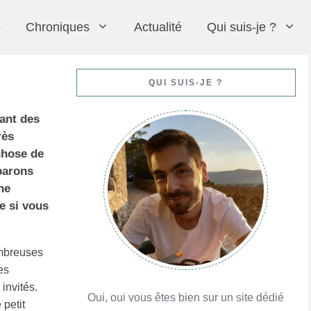
e
Chroniques
Actualité
Qui suis-je ?
Moelleux au chocolat (comme au restaurant)
Crème chiboust
Praluline
Formation avec MyGatô à Lyon pour le CAP
QUI SUIS-JE ?
En savoir plus
En savoir plus
En savoir plus
En savoir plus
éant des
rès
chose de
éparons
ne
e si vous
Yaourt maison
Crème pâtissière
Queijadas de Vila Franca do Campo
En savoir plus
En savoir plus
En savoir plus
ombreuses
es
invités.
Oui, oui vous êtes bien sur un site dédié
 petit