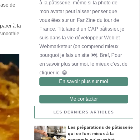
à la pâtisserie, même si la photo de
hase de
mon avatar peut laisser penser que
vous êtes sur un FanZine du tour de
parer à la
France. Titulaire d’un CAP pâtissier, je
Financier noix de pécan et chocolat au lait
 smoothie
suis dans la vie développeur Web et
En savoir plus
Webmarketeur (on comprend mieux
pourquoi je fais un site 🤓). Bref, Pour
en savoir plus sur moi, le mieux c’est de
cliquer ici 😁.
En savoir plus sur moi
Me contacter
LES DERNIERS ARTICLES
Les préparations de pâtisserie
qui se font mieux à la
casserole qu’au robot