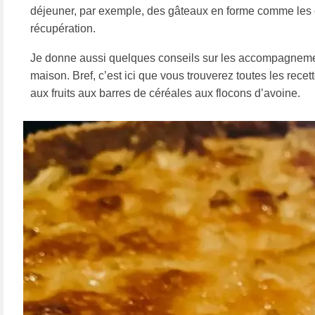
déjeuner, par exemple, des gâteaux en forme comme les c
récupération.
Je donne aussi quelques conseils sur les accompagnement
maison. Bref, c’est ici que vous trouverez toutes les rec
aux fruits aux barres de céréales aux flocons d’avoine.
Gaston Lenôtre
Viennoiserie
Les pâtes
Maison Bernachon
Meringues
Marie-Antoine Carême
Philippe Conticini