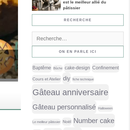
est le meilleur allié du
pâtissier
RECHERCHE
Rechercher :
ON EN PARLE ICI
Baptême
cake-design
Confinement
Bûche
diy
Cours et Atelier
fiche technique
Gâteau anniversaire
Gâteau personnalisé
Halloween
Number cake
Noël
Le meilleur pâtissier