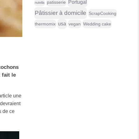
Portugal
patisserie
nutella
Pâtissier à domicile
ScrapCooking
usa
thermomix
vegan
Wedding cake
 cochons
fait le
rticle une
 devraient
s de ce