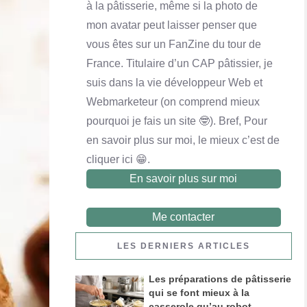
à la pâtisserie, même si la photo de
mon avatar peut laisser penser que
Yaourt maison
Crème pâtissière
Queijadas de Vila Franca do Campo
vous êtes sur un FanZine du tour de
En savoir plus
En savoir plus
En savoir plus
France. Titulaire d’un CAP pâtissier, je
suis dans la vie développeur Web et
Webmarketeur (on comprend mieux
pourquoi je fais un site 🤓). Bref, Pour
en savoir plus sur moi, le mieux c’est de
cliquer ici 😁.
En savoir plus sur moi
Me contacter
LES DERNIERS ARTICLES
Les préparations de pâtisserie
Financier noix de pécan et chocolat au lait
qui se font mieux à la
casserole qu’au robot