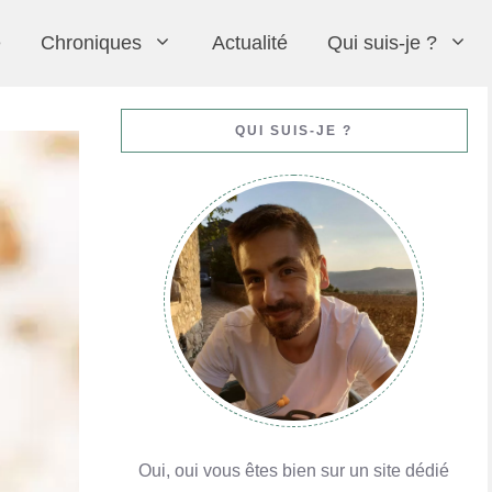
e
Chroniques
Actualité
Qui suis-je ?
Moelleux au chocolat (comme au restaurant)
Crème chiboust
Praluline
Formation avec MyGatô à Lyon pour le CAP
QUI SUIS-JE ?
En savoir plus
En savoir plus
En savoir plus
En savoir plus
Oui, oui vous êtes bien sur un site dédié