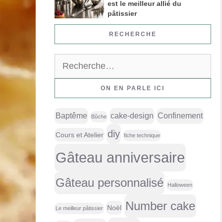
est le meilleur allié du
pâtissier
RECHERCHE
Rechercher :
ON EN PARLE ICI
Baptême
cake-design
Confinement
Bûche
diy
Cours et Atelier
fiche technique
Gâteau anniversaire
Gâteau personnalisé
Halloween
Number cake
Noël
Le meilleur pâtissier