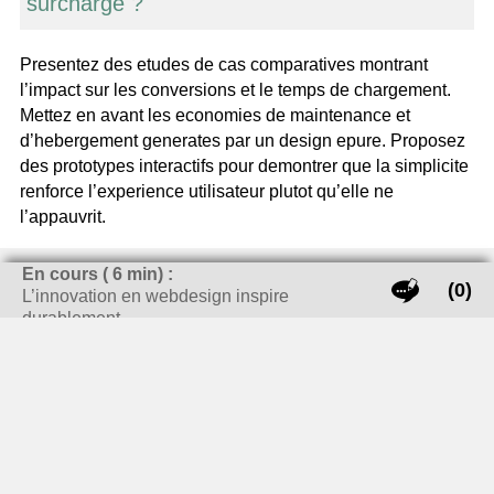
surcharge ?
Presentez des etudes de cas comparatives montrant
l’impact sur les conversions et le temps de chargement.
Mettez en avant les economies de maintenance et
d’hebergement generates par un design epure. Proposez
des prototypes interactifs pour demontrer que la simplicite
renforce l’experience utilisateur plutot qu’elle ne
l’appauvrit.
Catégories
En cours (
6
min) :
(0)
Actualité
L’innovation en webdesign inspire
durablement
Navigation
Ingrédients de pâtisserie
Quel café en grain choisir
des
articles
professionnelle : le secret de la
pour la pâtisserie ? Les bons