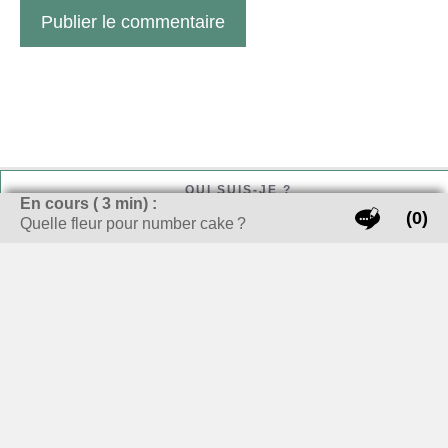
QUI SUIS-JE ?
En cours (
3
min) :
(0)
Quelle fleur pour number cake ?