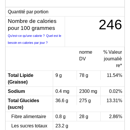
Quantité par portion
246
Nombre de calories
pour 100 grammes
Qu'est-ce qu'une calorie ?
Quel est le
besoin en calories par jour ?
norme
% Valeur
DV
journaliè
re*
Total Lipide
9 g
78 g
11.54%
(Graisse)
Sodium
0.4 mg
2300 mg
0.02%
Total Glucides
36.6 g
275 g
13.31%
(sucre)
Fibre alimentaire
0.8 g
28 g
2.86%
Les sucres totaux
23.2 g