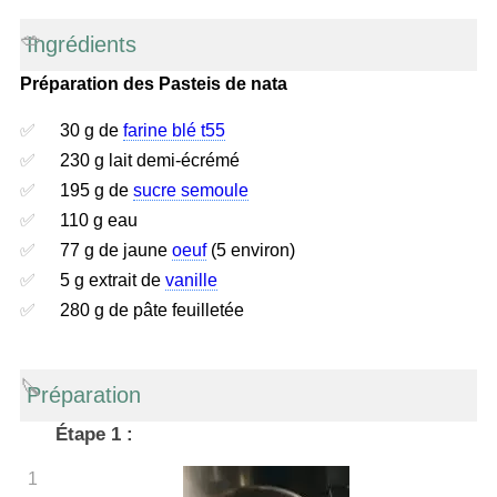
Ingrédients
Préparation des Pasteis de nata
30 g de
farine blé t55
230 g lait demi-écrémé
195 g de
sucre semoule
110 g eau
77 g de jaune
oeuf
(5 environ)
5 g extrait de
vanille
280 g de pâte feuilletée
Préparation
Étape 1 :
1