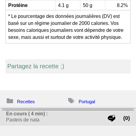
Protéine
4.1 g
50 g
8.2%
* Le pourcentage des données journalières (DV) est
basé sur un régime journalier de 2000 calories. Vos
besoins caloriques journaliers vont dépendre de votre
sexe, mais aussi et surtout de votre activité physique.
Partagez la recette ;)
Catégories
Étiquettes
Recettes
Portugal
En cours (
4
min) :
twitter
facebook
pinterest
print
Navigation
(0)
Pasteis de nata
Tarte chocolat et noisette
Cookies chocolat au lait
des